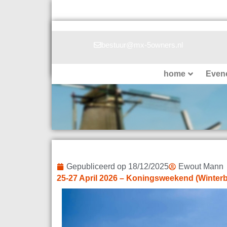
Ga
naar
de
inhoud
bestuur@mx-5owners.nl
home
Even
Gepubliceerd op
18/12/2025
Ewout Mann
25-27 April 2026 – Koningsweekend (Winterb