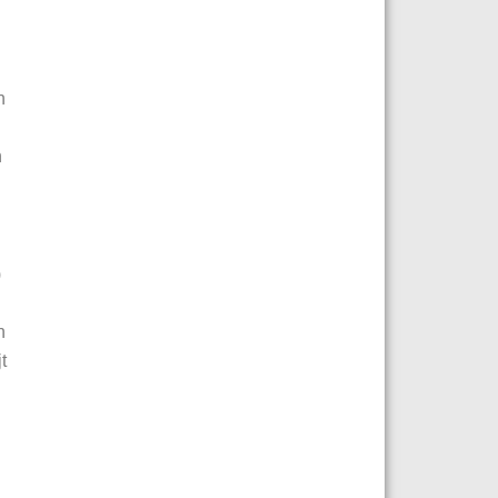
n
h
)
n
t