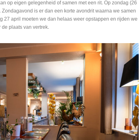
n op eigen gelegenheid of samen met een rit. Op zondag (26
ezet. Zondagavond is er dan een korte avondrit waarna we samen
g 27 april moeten we dan helaas weer opstappen en rijden we
 de plaats van vertrek.