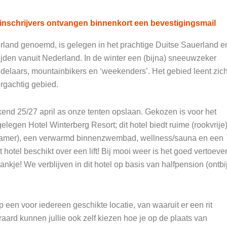
inschrijvers ontvangen binnenkort een bevestigingsmail
and genoemd, is gelegen in het prachtige Duitse Sauerland e
ijden vanuit Nederland. In de winter een (bijna) sneeuwzeker
delaars, mountainbikers en ‘weekenders’. Het gebied leent zic
ergachtig gebied.
end 25/27 april as onze tenten opslaan. Gekozen is voor het
elegen Hotel Winterberg Resort; dit hotel biedt ruime (rookvrije
kamer), een verwarmd binnenzwembad, wellness/sauna en een
 hotel beschikt over een lift! Bij mooi weer is het goed vertoeve
nkje! We verblijven in dit hotel op basis van halfpension (ontbij
p een voor iedereen geschikte locatie, van waaruit er een rit
aard kunnen jullie ook zelf kiezen hoe je op de plaats van