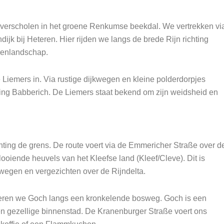
, verscholen in het groene Renkumse beekdal. We vertrekken vi
k bij Heteren. Hier rijden we langs de brede Rijn richting
erenlandschap.
iemers in. Via rustige dijkwegen en kleine polderdorpjes
ing Babberich. De Liemers staat bekend om zijn weidsheid en
hting de grens. De route voert via de Emmericher Straße over d
ooiende heuvels van het Kleefse land (Kleef/Cleve). Dit is
wegen en vergezichten over de Rijndelta.
eren we Goch langs een kronkelende bosweg. Goch is een
 een gezellige binnenstad. De Kranenburger Straße voert ons