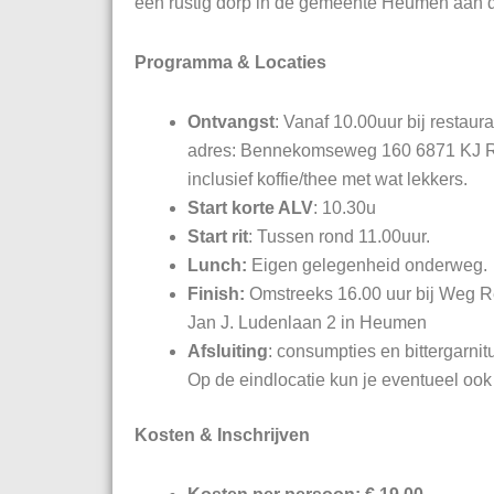
een rustig dorp in de gemeente Heumen aan 
Programma & Locaties
Ontvangst
: Vanaf 10.00uur bij restau
adres: Bennekomseweg 160 6871 KJ
inclusief koffie/thee met wat lekkers.
Start korte ALV
: 10.30u
Start rit
: Tussen rond 11.00uur.
Lunch:
Eigen gelegenheid onderweg.
Finish:
Omstreeks 16.00 uur bij Weg R
Jan J. Ludenlaan 2 in Heumen
Afsluiting
: consumpties en bittergarnitu
Op de eindlocatie kun je eventueel ook 
Kosten & Inschrijven