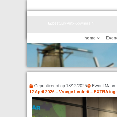
Ga
naar
de
inhoud
bestuur@mx-5owners.nl
home
Even
Gepubliceerd op
18/12/2025
Ewout Mann
12 April 2026 – Vroege Lenterit – EXTRA in