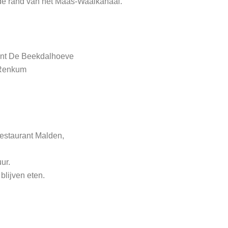
de rand van het Maas-Waalkanaal.
rant De Beekdalhoeve
 Renkum
estaurant Malden,
ur.
blijven eten.