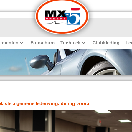
ementen
Fotoalbum
Techniek
Clubkleding
Le
gelaste algemene ledenvergadering vooraf