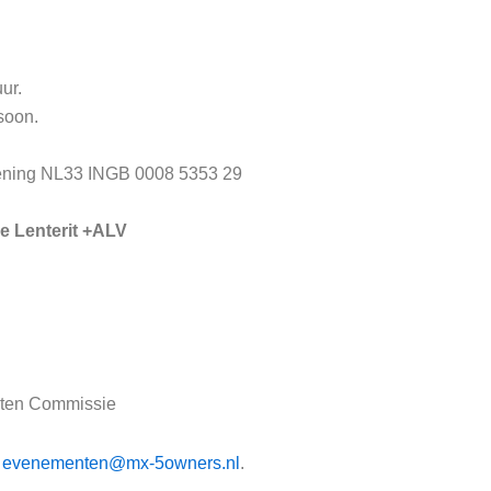
ur.
soon.
ening NL33 INGB 0008 5353 29
e Lenterit +ALV
nten Commissie
:
evenementen@mx-5owners.nl
.