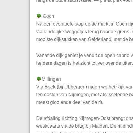
langs de oude stadswallen — prima plek voor
Goch
Na een eventuele stop op de markt in Goch rij
via landelijke weggetjes terug naar de grens. 
mooiste dijkstukken van Gelderland, met de br
Vanaf de dijk geniet je vanuit de open cabri
heldere dagen is het zicht tot ver over de uite
Millingen
Via Beek (bij Ubbergen) rijden we het Rijk va
ten oosten van Nijmegen, met afwisselende bos
meest glooiende deel van de rit.
De afdaling richting Nijmegen-Oost brengt on
westwaarts via de brug bij Malden. De rit ein