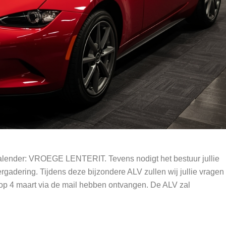
 kalender: VROEGE LENTERIT. Tevens nodigt het bestuur jullie
rgadering. Tijdens deze bijzondere ALV zullen wij jullie vragen
e op 4 maart via de mail hebben ontvangen. De ALV zal