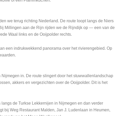
 koffie of een Flammkuchen.
den we terug richting Nederland. De route loopt langs de Niers
Bij Millingen aan de Rijn rijden we de Rijndijk op — een van de
ede Waal links en de Ooijpolder rechts.
o van een indrukwekkend panorama over het rivierengebied. Op
rwaarden.
n Nijmegen in. De route slingert door het stuwwallenlandschap
sen, akkers en vergezichten over de Ooijpolder. Dit is het
s langs de Turkse Lekkernijen in Nijmegen en dan verder
digt bij Weg Restaurant Malden, Jan J. Ludenlaan in Heumen,