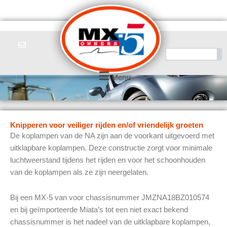
Ga
naar
de
inhoud
Zoeken
Menu
Knipperen voor veiliger rijden en/of vriendelijk groeten
De koplampen van de NA zijn aan de voorkant uitgevoerd met
uitklapbare koplampen. Deze constructie zorgt voor minimale
luchtweerstand tijdens het rijden en voor het schoonhouden
van de koplampen als ze zijn neergelaten.
Bij een MX-5 van voor chassisnummer JMZNA18BZ010574
en bij geïmporteerde Miata’s tot een niet exact bekend
chassisnummer is het nadeel van de uitklapbare koplampen,