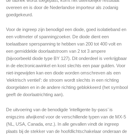
de fabriek wordt toegepast, komt het uiteindelijke resultaat
overeen en is door de Nederlandse importeur als zodanig
goedgekeurd.
Voor de ingreep zijn benodigd een diode, goed isolatieband en
een voltmeter of spanningzoeker. De diode dient een
toelaatbare sperspanning te hebben van 200 tot 400 volt en
een gemiddelde doorlaatstroom van 2 tot 3 ampere
(bijvoorbeeld diode type BY 127). Dit onderdeel is verkrijgbaar
in de electronicawinkel en kost slechts een paar gulden. Voor
niet-ingewijden kan een diode worden omschreven als een
‘elektrisch ventiel’: de stroom wordt slechts in een richting
doorgelaten en in de andere richting geblokkeerd (het symbool
geeft de doorlaatrichting aan).
De uitvoering van de benodigde ‘intelligente by-pass’ is
enigszins afwijkend voor de verschillende typen van de MX-5
(NL, USA, Canada, enz.). In alle gevallen vindt de ingreep
plaats bij de stekker van de hoofdlichtschakelaar onderaan de