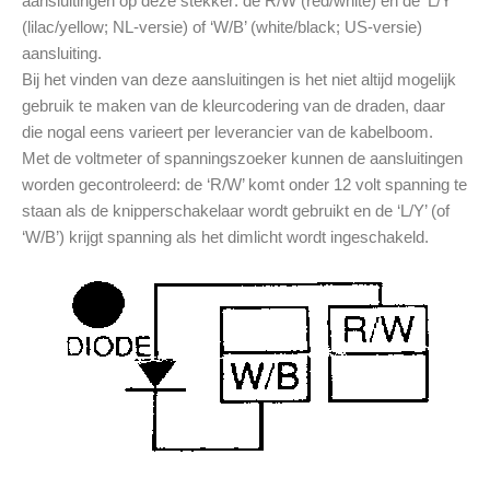
aansluitingen op deze stekker: de R/W (red/white) en de ‘L/Y’
(lilac/yellow; NL-versie) of ‘W/B’ (white/black; US-versie)
aansluiting.
Bij het vinden van deze aansluitingen is het niet altijd mogelijk
gebruik te maken van de kleurcodering van de draden, daar
die nogal eens varieert per leverancier van de kabelboom.
Met de voltmeter of spanningszoeker kunnen de aansluitingen
worden gecontroleerd: de ‘R/W’ komt onder 12 volt spanning te
staan als de knipperschakelaar wordt gebruikt en de ‘L/Y’ (of
‘W/B’) krijgt spanning als het dimlicht wordt ingeschakeld.